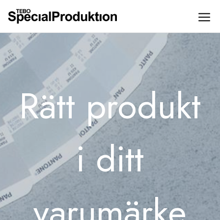
Hoppa till huvudinnehåll
Rätt produkt
i ditt
varumärke